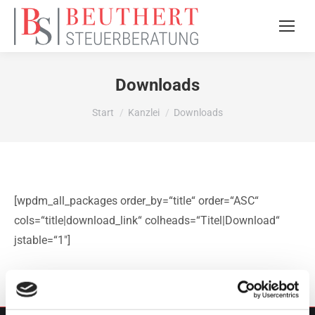
Downloads
Sie befinden sich hier:
Start
Kanzlei
Downloads
[wpdm_all_packages order_by=“title“ order=“ASC“
cols=“title|download_link“ colheads=“Titel|Download“
jstable=“1″]