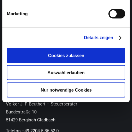
Kfz-Gewerbe
Marketing
Gesundheit- und Sozialwesen
Details zeigen
Druck und Grafik
Gastronomie
Cookies zulassen
Spezialfall Barkasse
Auswahl erlauben
KONTAKT
Nur notwendige Cookies
Beuthert Steuerberatung
Volker J.-F. Beuthert – Steuerberater
Buddestraße 10
51429 Bergisch Gladbach
Telefon +49 2204 5 86 52 0