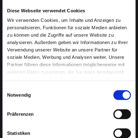
Diese Webseite verwendet Cookies
STEUERBERATUNG
Wir verwenden Cookies, um Inhalte und Anzeigen zu
personalisieren, Funktionen für soziale Medien anbieten
Lohn- und Finanzbuchhaltung
zu können und die Zugriffe auf unsere Website zu
analysieren. Außerdem geben wir Informationen zu Ihrer
Jahresabschlüsse und Steuererklärungen
Verwendung unserer Website an unsere Partner für
soziale Medien, Werbung und Analysen weiter. Unsere
Betriebsprüfungen
Partner führen diese Informationen möglicherweise mit
weiteren Daten zusammen, die Sie ihnen bereitgestellt
Betriebswirtschaftliche Beratung
haben oder die sie im Rahmen Ihrer Nutzung der Dienste
gesammelt haben.
Steuerstrafrecht
Einwilligungsauswahl
Notwendig
Krise und Insolvenz
Präferenzen
Nachfolge und Erbe
Statistiken
FACHBERATUNG