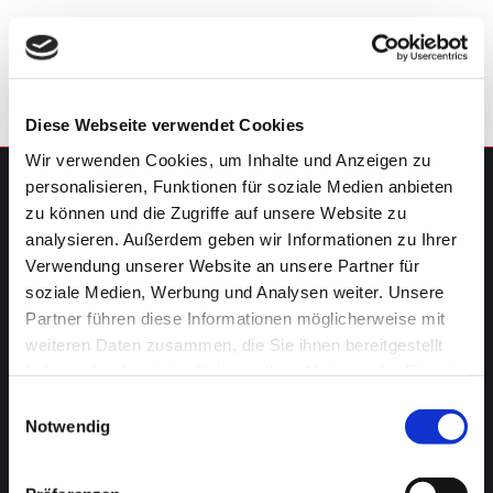
Diese Webseite verwendet Cookies
Wir verwenden Cookies, um Inhalte und Anzeigen zu
personalisieren, Funktionen für soziale Medien anbieten
zu können und die Zugriffe auf unsere Website zu
STEUERBERATUNG
analysieren. Außerdem geben wir Informationen zu Ihrer
Verwendung unserer Website an unsere Partner für
Lohn- und Finanzbuchhaltung
soziale Medien, Werbung und Analysen weiter. Unsere
Partner führen diese Informationen möglicherweise mit
Jahresabschlüsse und Steuererklärungen
weiteren Daten zusammen, die Sie ihnen bereitgestellt
Betriebsprüfungen
haben oder die sie im Rahmen Ihrer Nutzung der Dienste
gesammelt haben.
Einwilligungsauswahl
Betriebswirtschaftliche Beratung
Notwendig
Steuerstrafrecht