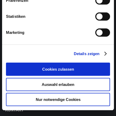
Präferenzen
Krise und Insolvenz
Statistiken
Nachfolge und Erbe
Marketing
FACHBERATUNG
Kfz-Gewerbe
Details zeigen
Gesundheit- und Sozialwesen
Cookies zulassen
Druck und Grafik
Gastronomie
Auswahl erlauben
Spezialfall Barkasse
Nur notwendige Cookies
KONTAKT