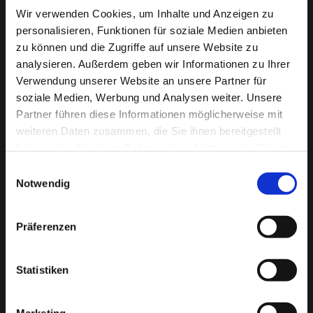
Lohn- und Finanzbuchhaltung
Wir verwenden Cookies, um Inhalte und Anzeigen zu
personalisieren, Funktionen für soziale Medien anbieten
Jahresabschlüsse und Steuererklärungen
zu können und die Zugriffe auf unsere Website zu
analysieren. Außerdem geben wir Informationen zu Ihrer
Betriebsprüfungen
Verwendung unserer Website an unsere Partner für
soziale Medien, Werbung und Analysen weiter. Unsere
Betriebswirtschaftliche Beratung
Partner führen diese Informationen möglicherweise mit
weiteren Daten zusammen, die Sie ihnen bereitgestellt
Steuerstrafrecht
haben oder die sie im Rahmen Ihrer Nutzung der Dienste
gesammelt haben.
Krise und Insolvenz
Einwilligungsauswahl
Notwendig
Nachfolge und Erbe
Präferenzen
FACHBERATUNG
Statistiken
Kfz-Gewerbe
Gesundheit- und Sozialwesen
Marketing